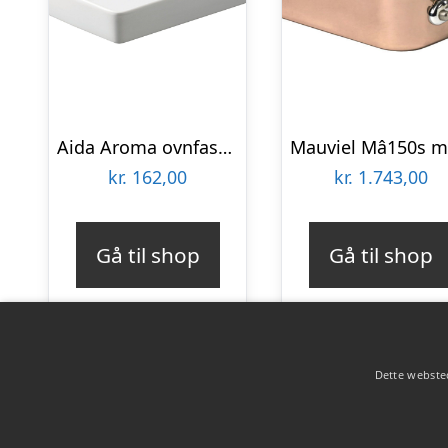
Aida Aroma ovnfast fad 35 x 25 cm
kr.
162,00
kr.
1.743,00
Gå til shop
Gå til shop
Dette websted