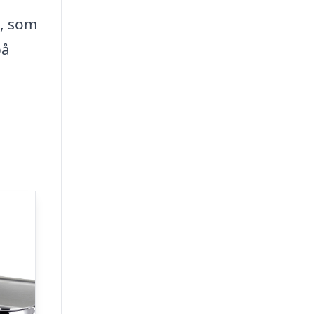
k, som
på