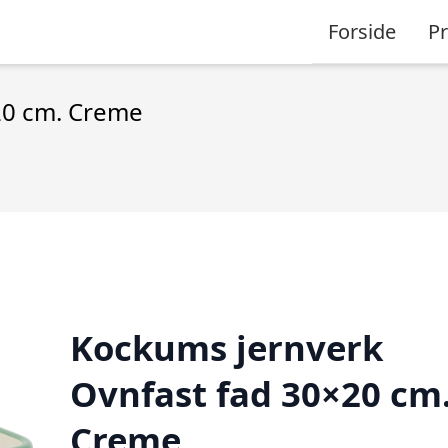
Forside
P
20 cm. Creme
Kockums jernverk
Ovnfast fad 30×20 cm
Creme