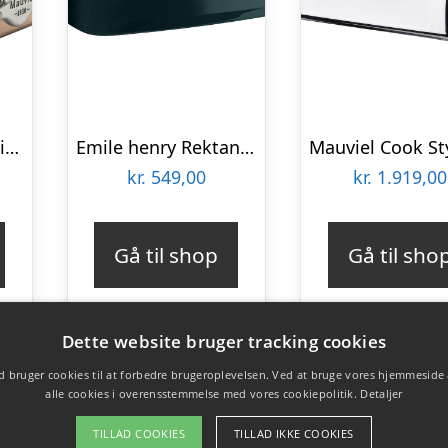
Mauviel Mâ150s mini ovnfast fad, 18 x 14cm.
Emile henry Rektangulær ovnfast fad (L) 4 liter, petrol
kr.
549,00
kr.
1.919,00
Gå til shop
Gå til sho
Dette website bruger tracking cookies
 bruger cookies til at forbedre brugeroplevelsen. Ved at bruge vores hjemmeside
alle cookies i overensstemmelse med vores cookiepolitik.
Detaljer
TILLAD COOKIES
TILLAD IKKE COOKIES