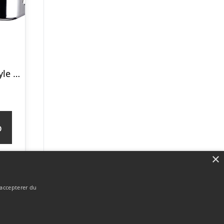
Mauviel Cook Style ovnfast fad i stål, 30 x 20 cm
p
×
 accepterer du