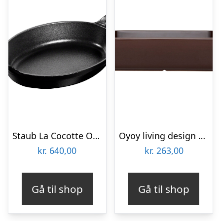
Staub La Cocotte Ovalt ovnfast fad 21cm. 0,7 liter, sort
Oyoy living design Yuka ovnfast fad 32×17,5 cm, terrakotta
kr.
640,00
kr.
263,00
Gå til shop
Gå til shop