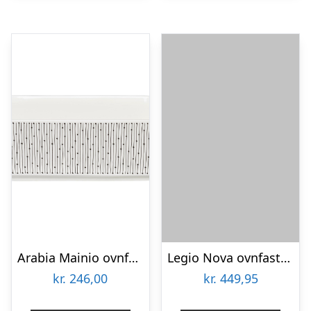
Arabia Mainio ovnfast fad, 2,5 liter, sarastus
Legio Nova ovnfast fad – mellem
kr.
246,00
kr.
449,95